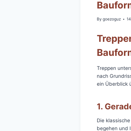
Baufor
By
goezoguz
14
Treppen
Baufor
Treppen unters
nach Grundriss
ein Überblick 
1. Gerad
Die klassisch
begehen und la