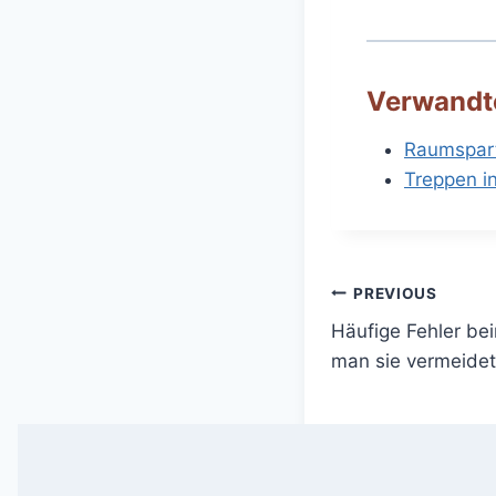
Verwandt
Raumspar
Treppen in
Post
PREVIOUS
Häufige Fehler be
navigation
man sie vermeidet