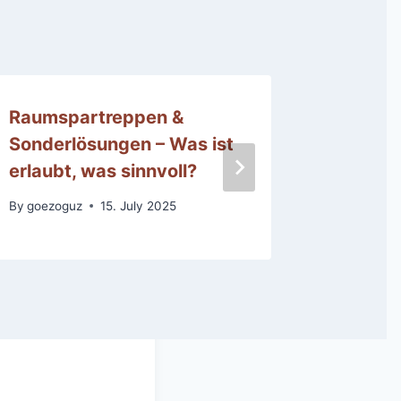
Raumspartreppen &
Treppen
Sonderlösungen – Was ist
richtig
erlaubt, was sinnvoll?
By
goezog
By
goezoguz
15. July 2025