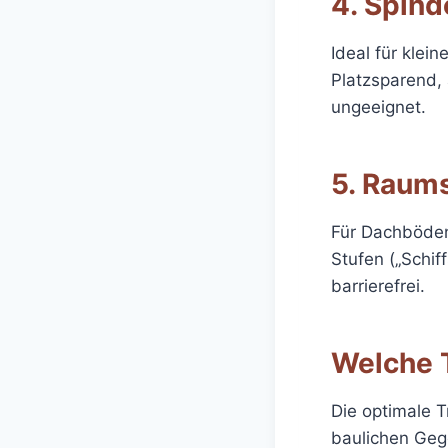
4. Spind
Ideal für klei
Platzsparend, 
ungeeignet.
5. Raum
Für Dachböden 
Stufen („Schif
barrierefrei.
Welche 
Die optimale 
baulichen Geg