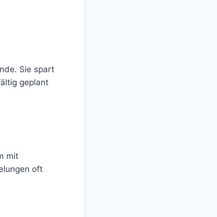
de. Sie spart
ältig geplant
m mit
elungen oft