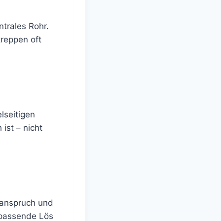
ntrales Rohr.
treppen oft
lseitigen
ist – nicht
tanspruch und
e passende Lös