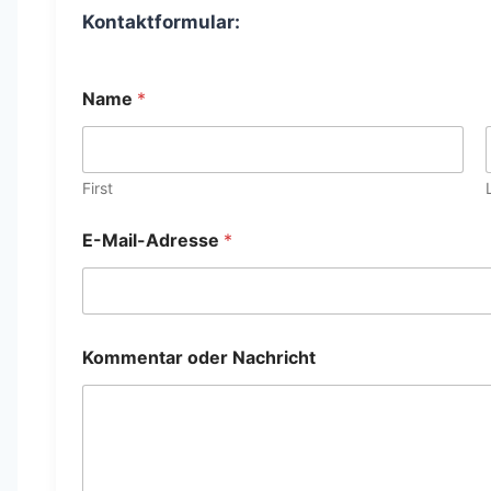
Kontaktformular:
Name
*
First
E-Mail-Adresse
*
E
Kommentar oder Nachricht
-
M
a
i
l
-
A